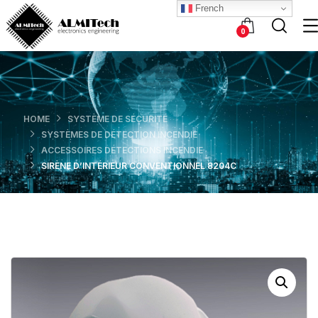
French
0
HOME
SYSTÈME DE SÉCURITÉ
SYSTÈMES DE DÉTECTION INCENDIE
ACCESSOIRES DÉTECTIONS INCENDIE
SIRÈNE D’INTÉRIEUR CONVENTIONNEL 8204С