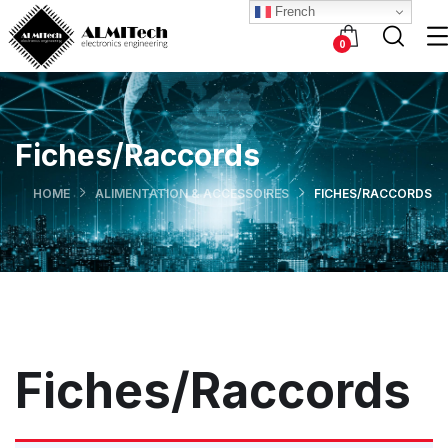
French
0
Fiches/Raccords
HOME
ALIMENTATION & ACCESSOIRES
FICHES/RACCORDS
Fiches/Raccords