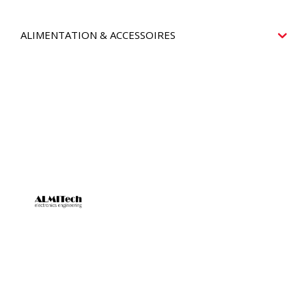
ALIMENTATION & ACCESSOIRES
SNC ALMITECH est un fournisseur reconnu de systèmes de
sécurité électronique, d’automatisme et d’accès, spécialisé
dans des solutions telles que les alarmes anti-intrusion et
incendie, ainsi que les systèmes de contrôle d’accès.