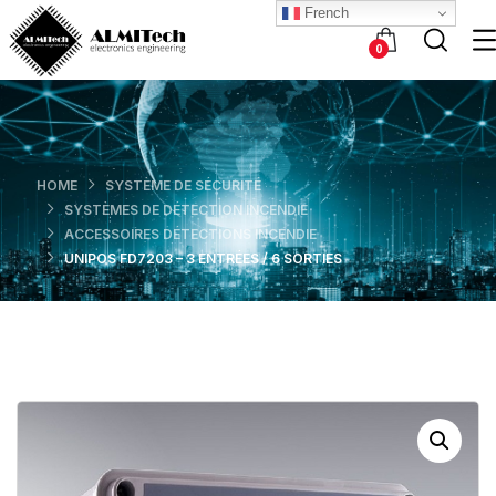
French
0
HOME
SYSTÈME DE SÉCURITÉ
SYSTÈMES DE DÉTECTION INCENDIE
ACCESSOIRES DÉTECTIONS INCENDIE
UNIPOS FD7203 – 3 ENTRÉES / 6 SORTIES