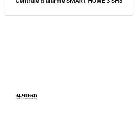
Centrale d’alarme SMART HOME 3 SH3
SNC ALMITECH est un fournisseur reconnu de systèmes de
sécurité électronique, d’automatisme et d’accès, spécialisé
dans des solutions telles que les alarmes anti-intrusion et