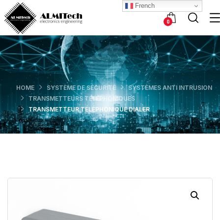
French
0
HOME
SYSTÈME DE SÉCURITÉ
SYSTÈMES ANTI INTRUSION
TRANSMETTEURS TÉLÉPHONIQUES
TRANSMETTEUR TÉLÉPHONIQUE DIALER